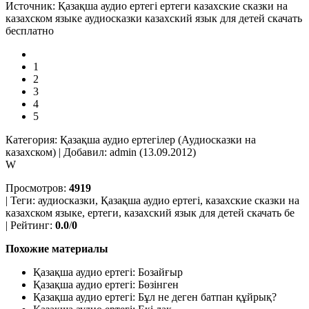
Источник: Қазақша аудио ертегі ертеги казахские сказки на
казахском языке аудиосказки казахский язык для детей скачать
бесплатно
1
2
3
4
5
Категория: Қазақша аудио ертегілер (Аудиосказки на
казахском) | Добавил: admin (13.09.2012)
W
Просмотров:
4919
| Теги:
аудиосказки, Қазақша аудио ертегі, казахские сказки на
казахском языке, ертеги, казахский язык для детей скачать бе
| Рейтинг:
0.0
/
0
Похожие материалы
Қазақша аудио ертегі: Бозайғыр
Қазақша аудио ертегі: Бөзінген
Қазақша аудио ертегі: Бұл не деген батпан құйрық?