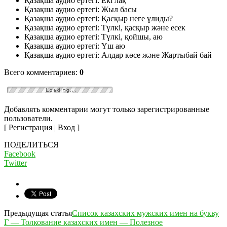
Қазақша аудио ертегі: Екі лақ
Қазақша аудио ертегі: Жыл басы
Қазақша аудио ертегі: Қасқыр неге ұлиды?
Қазақша аудио ертегі: Түлкі, қасқыр және есек
Қазақша аудио ертегі: Түлкі, қойшы, аю
Қазақша аудио ертегі: Үш аю
Қазақша аудио ертегі: Алдар көсе және Жартыбай бай
Всего комментариев:
0
Добавлять комментарии могут только зарегистрированные
пользователи.
[ Регистрация | Вход ]
ПОДЕЛИТЬСЯ
Facebook
Twitter
Предыдущая статья
Список казахских мужских имен на букву
Г — Толкование казахских имен — Полезное