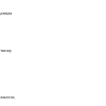
қазақша
імелер
зователи.