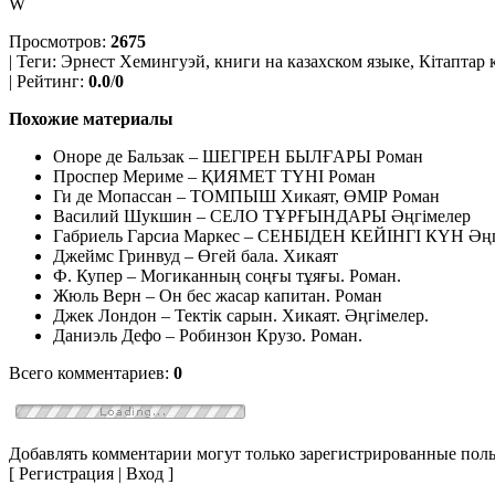
W
Просмотров:
2675
| Теги:
Эрнест Хемингуэй, книги на казахском языке, Кітаптар 
| Рейтинг:
0.0
/
0
Похожие материалы
Оноре де Бальзак – ШЕГІРЕН БЫЛҒАРЫ Роман
Проспер Мериме – ҚИЯМЕТ ТҮНІ Роман
Ги де Мопассан – ТОМПЫШ Хикаят, ӨМІР Роман
Василий Шукшин – СЕЛО ТҰРҒЫНДАРЫ Әңгімелер
Габриель Гарсиа Маркес – СЕНБІДЕН КЕЙІНГІ КҮН Әңг
Джеймс Гринвуд – Өгей бала. Хикаят
Ф. Купер – Могиканның соңғы тұяғы. Роман.
Жюль Верн – Он бес жасар капитан. Роман
Джек Лондон – Тектік сарын. Хикаят. Әңгімелер.
Даниэль Дефо – Робинзон Крузо. Роман.
Всего комментариев:
0
Добавлять комментарии могут только зарегистрированные поль
[ Регистрация | Вход ]