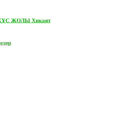
 ҚҰС ЖОЛЫ Хикаят
елер