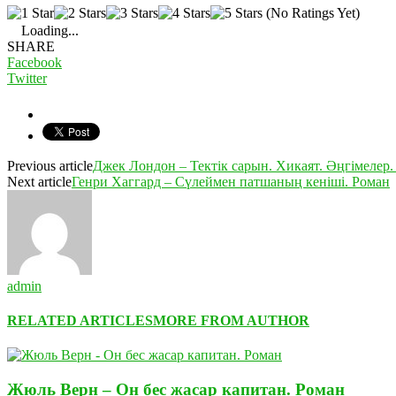
(No Ratings Yet)
Loading...
SHARE
Facebook
Twitter
Previous article
Джек Лондон – Тектік сарын. Хикаят. Әңгімелер.
Next article
Генри Хаггард – Сүлеймен патшаның кеніші. Роман
admin
RELATED ARTICLES
MORE FROM AUTHOR
Жюль Верн – Он бес жасар капитан. Роман