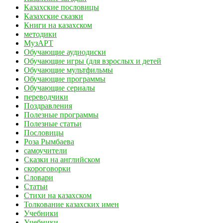
Казахские пословицы
Казахские сказки
Книги на казахском
методики
МузАРТ
Обучающие аудиодиски
Обучающие игры (для взрослых и детей
Обучающие мультфильмы
Обучающие программы
Обучающие сериалы
переводчики
Поздравления
Полезные программы
Полезные статьи
Пословицы
Роза Рымбаева
самоучители
Сказки на английском
скороговорки
Словари
Статьи
Стихи на казахском
Толкование казахских имен
Учебники
Учебники