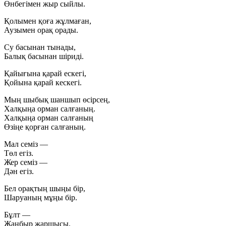
Өнбегімен жыр сыйлы.
Қолымен қоға жұлмаған,
Аузымен орақ орады.
Су басынан тынады,
Балық басынан шіриді.
Қайығына қарай ескегі,
Қойына қарай кескегі.
Мың шыбық шаншып өсірсең,
Халқыңа орман салғаның.
Халқыңа орман салғаның
Өзіңе қорған салғаның.
Мал семіз —
Төл егіз.
Жер семіз —
Дән егіз.
Бел орақтың шыңы бір,
Шаруаның мұңы бір.
Бұлт —
Жаңбыр жаршысы.