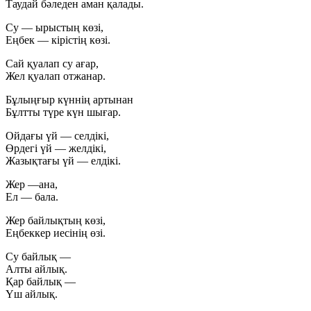
Таудай бәледен аман қалады.
Су — ырыстың көзі,
Еңбек — кірістің көзі.
Сай қуалап су ағар,
Жел қуалап отжанар.
Бұлыңғыр күннің артынан
Бұлтты түре күн шығар.
Ойдағы үй — селдікі,
Өрдегі үй — желдікі,
Жазықтағы үй — елдікі.
Жер —ана,
Ел — бала.
Жер байлықтың көзі,
Еңбеккер иесінің өзі.
Су байлық —
Алты айлық.
Қар байлық —
Үш айлық.