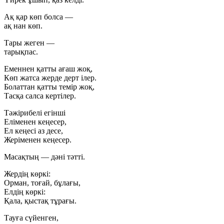
Ақ қар көп болса —
ақ нан көп.
Тары жеген —
тарықпас.
Еменнен қатты ағаш жоқ,
Көп жатса жерде дерт ілер.
Болаттан қатты темір жоқ,
Тасқа салса кертілер.
Тәжірибелі егінші
Еліменен кеңесер,
Ел кеңесі аз десе,
Жеріменен кеңесер.
Масақтың — дәні тәтті.
Жердің көркі:
Орман, тоғай, бұлағы,
Елдің көркі:
Қала, қыстақ тұрағы.
Тауға сүйенген,