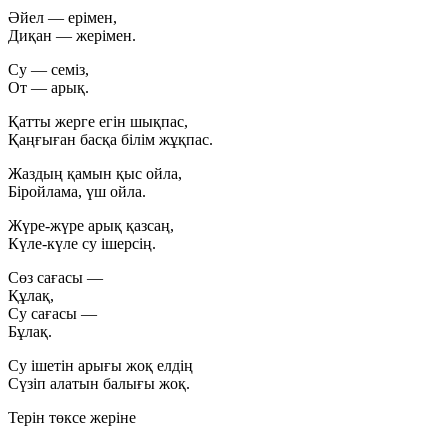
Әйел — ерімен,
Диқан — жерімен.
Су — семіз,
От — арық.
Қатты жерге егін шықпас,
Қаңғыған басқа білім жұқпас.
Жаздың қамын қыс ойла,
Біройлама, үш ойла.
Жүре-жүре арық қазсаң,
Күле-күле су ішерсің.
Сөз сағасы —
Құлақ,
Су сағасы —
Бұлақ.
Су ішетін арығы жоқ елдің
Сүзіп алатын балығы жоқ.
Терін төксе жеріне