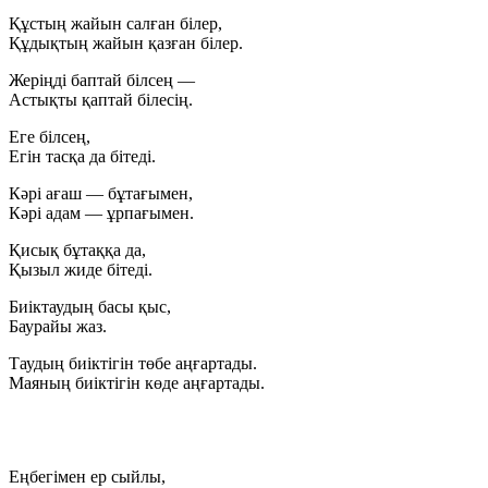
Құстың жайын салған білер,
Құдықтың жайын қазған білер.
Жеріңді баптай білсең —
Астықты қаптай білесің.
Еге білсең,
Егін тасқа да бітеді.
Кәрі ағаш — бұтағымен,
Кәрі адам — ұрпағымен.
Қисық бұтаққа да,
Қызыл жиде бітеді.
Биіктаудың басы қыс,
Баурайы жаз.
Таудың биіктігін төбе аңғартады.
Маяның биіктігін көде аңғартады.
Еңбегімен ер сыйлы,