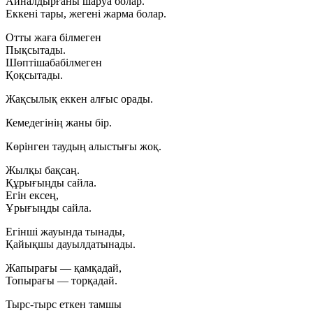
Айналдырғаны шаруа болар.
Еккені тары, жегені жарма болар.
Отты жаға білмеген
Пықсытады.
Шөптішабабілмеген
Қоқсытады.
Жақсылық еккен алғыс орады.
Кемедегінің жаны бір.
Көрінген таудың алыстығы жоқ.
Жылқы бақсаң.
Құрығыңды сайла.
Егін ексең,
Ұрығыңды сайла.
Егінші жауында тынады,
Қайықшы дауылдатынады.
Жапырағы — қамқадай,
Топырағы — торқадай.
Тырс-тырс еткен тамшы