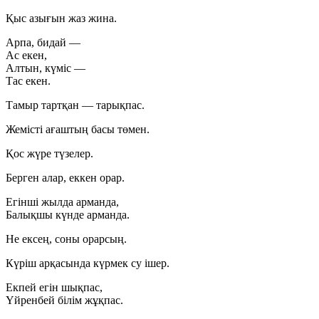
Қыс азығын жаз жина.
Арпа, бидай —
Ас екен,
Алтын, күміс —
Тас екен.
Тамыр тартқан — тарықпас.
Жемісті ағаштың басы төмен.
Қос жүре түзелер.
Берген алар, еккен орар.
Егінші жылда арманда,
Балықшы күнде арманда.
Не ексең, соны орарсың.
Күріш арқасында күрмек су ішер.
Екпей егін шықпас,
Үйренбей білім жұқпас.