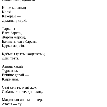
Көше қаланың —
Көркі.
Көкорай —
Даланың көркі.
Тарылы
Елге барсаң,
Жарма жерсің,
Балықты елге барсаң,
Қарма жерсің.
Қабығы қатты жаңғақтың,
Дәні тәтті.
Атына қарай —
Тұрманы.
Егініне қарай —
Қырманы.
Сөзі көп те, мәні жоқ,
Сабаны көп те, дәні жоқ.
Мақтаның анасы — жер,
Атасы — су.