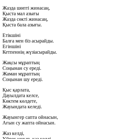
Жазда шөпті жинасаң,
Қыста мал азығы
Жазда сөкті жинасаң,
Қыста бала азығы.
Етікшіні
Балға мен біз асырайды.
Егіншіні
Кетпеннің жүзіасырайды.
Жақсы мұраптың
Соңынан су ереді.
Жаман мұраптың
Соңынан шу ереді.
Қыс қарлата,
Дауылдата келсе,
Көктем көлдете,
Жауындата келеді.
Жауынгер сапта ойнасын,
Ағын су жапта ойнасын.
Жаз келді,
Үйрек ұшып, қаз келді.