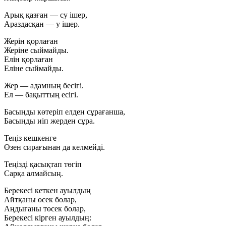
Арық қазған — су ішер,
Араздасқан — у ішер.
Жерін қорлаған
Жеріне сыймайды.
Елін қорлаған
Еліне сыймайды.
Жер — адамның бесігі.
Ел — бақыттың есігі.
Басыңды көтеріп елден сұрағанша,
Басыңды иіп жерден сұра.
Теңіз кешкенге
Өзен сирағынан да келмейді.
Теңізді қасықтап төгіп
Сарқа алмайсың.
Берекесі кеткен ауылдың
Айтқаны өсек болар,
Аңдығаны төсек болар,
Берекесі кірген ауылдың: