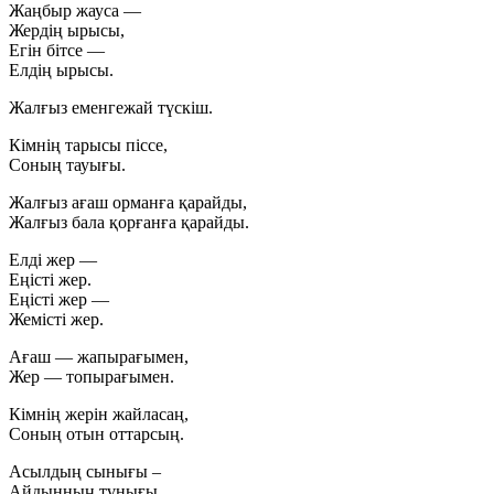
Жаңбыр жауса —
Жердің ырысы,
Егін бітсе —
Елдің ырысы.
Жалғыз еменгежай түскіш.
Кімнің тарысы піссе,
Соның тауығы.
Жалғыз ағаш орманға қарайды,
Жалғыз бала қорғанға қарайды.
Елді жер —
Еңісті жер.
Еңісті жер —
Жемісті жер.
Ағаш — жапырағымен,
Жер — топырағымен.
Кімнің жерін жайласаң,
Соның отын оттарсың.
Асылдың сынығы –
Айдынның тұнығы.