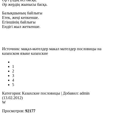
Әр жердің жынысы басқа.
Балықшының байлығы
Етек, жеңі кепкенше.
Егіншінің байлығы
Ендігі жыл жеткенше.
Источник: мақал-мәтелдер макал мателдер пословицы на
казахском языке казахские
1
2
3
4
5
Категория: Казахские пословицы | Добавил: admin
(13.02.2012)
W
Просмотров:
92177