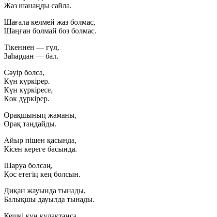
Жаз шанаңды сайла.
Шағала келмей жаз болмас,
Шаңған болмай боз болмас.
Тікеннен — гүл,
Заһардан — бал.
Сәуір болса,
Күн күркірер.
Күн күркіресе,
Көк дүркірер.
Орақшының жаманы,
Орақ таңдайды.
Айыр пішен қасында,
Кісен кереге басында.
Шаруа болсаң,
Қос етегің кең болсын.
Диқан жауында тынады,
Балықшы дауылда тынады.
Кешкі күн құлақтанса