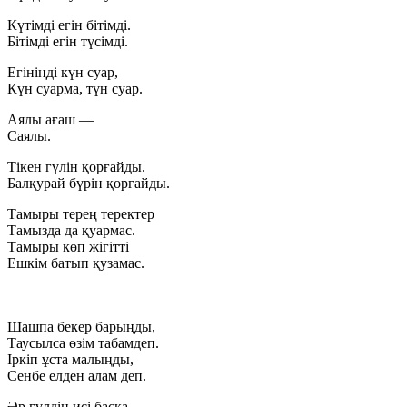
Күтімді егін бітімді.
Бітімді егін түсімді.
Егініңді күн суар,
Күн суарма, түн суар.
Аялы ағаш —
Саялы.
Тікен гүлін қорғайды.
Балқурай бүрін қорғайды.
Тамыры терең теректер
Тамызда да қуармас.
Тамыры көп жігітті
Ешкім батып қузамас.
Шашпа бекер барыңды,
Таусылса өзім табамдеп.
Іркіп ұста малыңды,
Сенбе елден алам деп.
Әр гүлдің исі басқа,