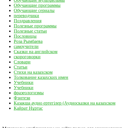
Обучающие мультфильмы
Обучающие программы
Обучающие сериалы
переводчики
Поздравления
Полезные программы
Полезные статьи
Пословицы
Роза Рымбаева
самоучители
Сказки на английском
скороговорки
Словари
Статьи
Стихи на казахском
Толкование казахских имен
Учебники
Учебники
фразеологизмы
Фэнтези
Қазақша аудио ертегілер (Аудиосказки на казахском
Қайрат Нұртас