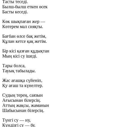
Тасты теседі.
Былш-былш еткен өсек
Басты кеседі.
Көк шықпаған жер —
Көтерем мал сияқты.
Бағбан өлсе бақ жетім,
Құлан кетсе қақ жетім.
Бір кісі қазған құдықтан
Мың кісі су ішеді.
Тары болса,
Тауық табылады.
Жас ағашқа сүйеніп,
Қу ағаш та күнелтер.
Судың терең, саязын
Ағысынан білерсің.
Аттың жақсы, жаманын
Шабысынан білерсің.
Түнгі су — ну,
Күндізгі су — бу.