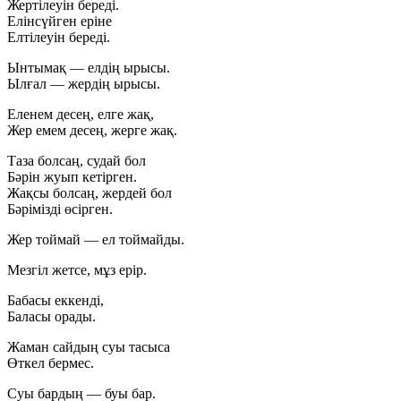
Жертілеуін береді.
Елінсүйген еріне
Елтілеуін береді.
Ынтымақ — елдің ырысы.
Ылғал — жердің ырысы.
Еленем десең, елге жақ,
Жер емем десең, жерге жақ.
Таза болсаң, судай бол
Бәрін жуып кетірген.
Жақсы болсаң, жердей бол
Бәрімізді өсірген.
Жер тоймай — ел тоймайды.
Мезгіл жетсе, мұз ерір.
Бабасы еккенді,
Баласы орады.
Жаман сайдың суы тасыса
Өткел бермес.
Суы бардың — буы бар.