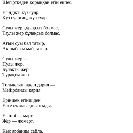
Шегірткеден қорыққан егін екпес.
Егіндікті күз суар.
Күз суарсаң, жүз суар.
Сулы жер құрақсыз болмас,
Таулы жер бұлақсыз болмас.
Ағын суы бал татыр,
Ақ шабағы май татыр.
Сулы жер —
Нулы жер,
Бұлақты жер —
Тұрақты жер.
Толықсып аққан дария —
Мейірбанды қария.
Еріншек егіншіден
Елгезек масақшы озады.
Егінші — мәрт,
Жер — жомарт.
Қыс арбаңды сайла.