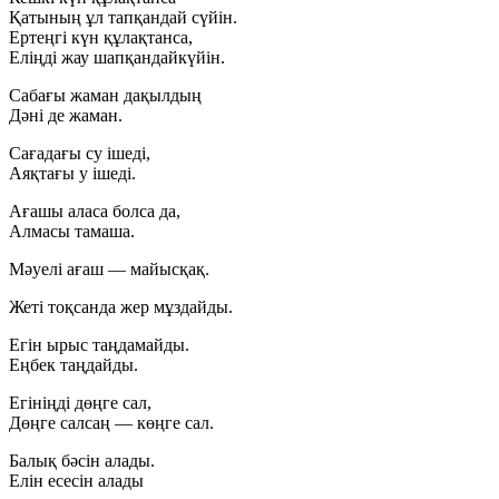
Қатының ұл тапқандай сүйін.
Ертеңгі күн құлақтанса,
Еліңді жау шапқандайкүйін.
Сабағы жаман дақылдың
Дәні де жаман.
Сағадағы су ішеді,
Аяқтағы у ішеді.
Ағашы аласа болса да,
Алмасы тамаша.
Мәуелі ағаш — майысқақ.
Жеті тоқсанда жер мұздайды.
Егін ырыс таңдамайды.
Еңбек таңдайды.
Егініңді дөңге сал,
Дөңге салсаң — көңге сал.
Балық бәсін алады.
Елін есесін алады