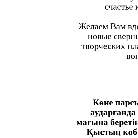
счастье 
Желаем Вам вд
новые сверш
творческих пл
во
Көне парсы
аударғанда
мағына береті
Қыстың көбес