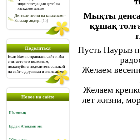
т
энциклопедии для детей на
казахском языке
Мықты денсау
Детские песни на казахском -
Балалар әндері
[15]
құшақ толғ
т
Пусть Наурыз п
Поделиться
Если Вам понравился сайт и Вы
радо
считаете его полезным,
пожалуйста поделитесь ссылкой
Желаем весенн
на сайт с друзьями и знакомыми!
Желаем крепко
Новое на сайте
лет жизни, мо
Шымшық
Ерден Атайдың әні
Ойлан, тап