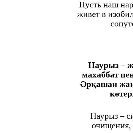
Пусть наш нар
живет в изобил
сопут
Наурыз – ж
махаббат пен
Әрқашан жаны
көтер
Наурыз – с
очищения,