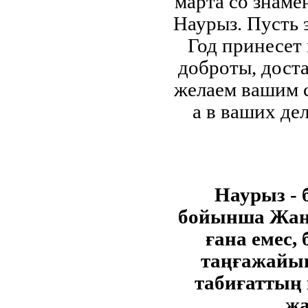
марта со знам
Наурыз. Пусть 
Год принесет
доброты, доста
желаем вашим с
а в ваших де
Наурыз - 
бойынша Жаң
ғана емес,
таңғажайып
табиғаттың 
ж