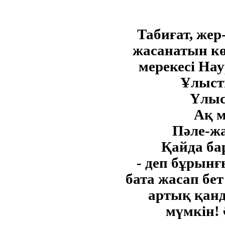
Табиғат, жер
жасанатын кө
мерекесі На
Ұлыст
Үлыс
Ақ м
Пәле-жа
Қайда ба
- деп бұрын
бата жасап бет
артық қанд
мүмкін! 