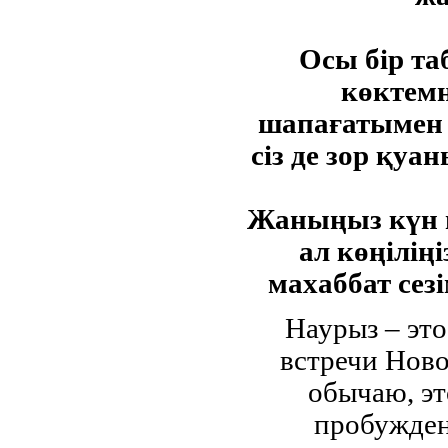
Осы бір та
көктем
шапағатымен 
сіз де зор қуа
Жаныңыз күн 
ал көңіліңі
махаббат сезі
Наурыз – это
встречи Ново
обычаю, эт
пробужден