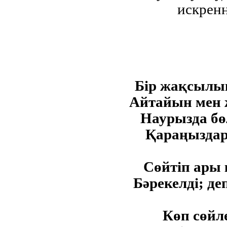
искренн
Бір жақсылық
Айтайын мен 
Наурызда бө
Қараңыздар
Сөйтіп ары 
Бәрекелді; де
Көп сөйле