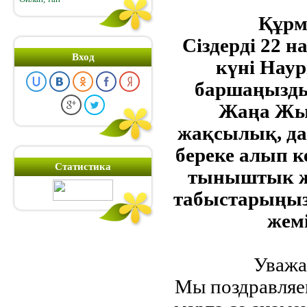
Құрме
Сіздерді 22 
Вход
күні Наур
баршаңызды
Жаңа Жы
жақсылық, да
береке алып к
Статистика
тыныштык жә
табыстарыңы
жемі
Уважа
Мы поздравляе