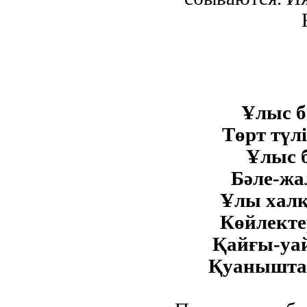
Ұлыс б
Төрт түл
Ұлыс б
Бәле-жа
Ұлы халқ
Көйлекте
Қайғы-уа
Қуанышта