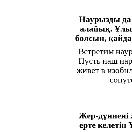
Наурызды да
алайық. Ұлыс
болсын, қайда
Встретим наур
Пусть наш нар
живет в изобил
сопут
Жер-дүниені 
ерте келетін