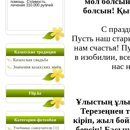
мол болсын
болсын! Қы
С празд
Пусть наш стар
нам счастья! П
Казахские традиции
в изобилии, все
Казахская свадьба
нас 
Значения казахских имён
Flip.kz
Ұлыстың ұлы 
Терезеңнен т
кіріп, жыл бой
Категории-фотообои
берсін! Басы
Учебники, самоучители
[16]