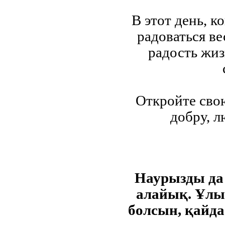
В этот день, к
радоваться ве
радость жиз
Откройте сво
добру, л
Наурызды да
алайық. Ұлыс
болсын, қайда