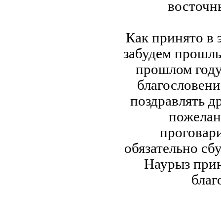
восточн
Как принято в 
забудем прошлы
прошлом году
благословени
поздравлять д
пожелан
проговари
обязательно сб
Наурыз прин
благ