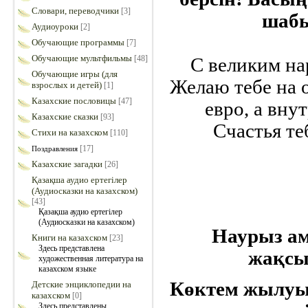
Словари, переводчики
[3]
шабы
Аудиоуроки
[2]
Обучающие программы
[7]
Обучающие мультфильмы
С великим на
[48]
Обучающие игры (для
Желаю тебе на о
взрослых и детей)
[1]
Казахские пословицы
[47]
евро, а вну
Казахские сказки
[93]
Счастья те
Стихи на казахском
[110]
[17]
Поздравления
Казахские загадки
[26]
Қазақша аудио ертегілер
(Аудиосказки на казахском)
[43]
Қазақша аудио ертегілер
(Аудиосказки на казахском)
Наурыз а
Книги на казахском
[23]
Здесь представлена
жақсы
художественная литература на
казахском языке
Көктем жылуы
Детские энциклопедии на
казахском
[0]
Здесь представлены