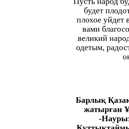
Пусть народ бу
будет плодо
плохое уйдет в
вами благос
великий народ
одетым, радос
о
Барлық Қаза
жатырған 
-Науры
Құттықтаймы