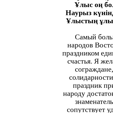
Ұлыс оң бо
Наурыз күнін
Ұлыстың ұлы 
Самый боль
народов Восто
праздником еди
счастья. Я же
сограждане,
солидарности
праздник пр
народу достаток
знаменател
сопутствует уд