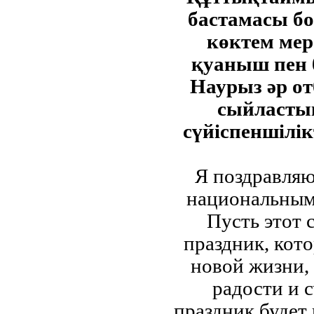
бастамасы б
көктем мер
қуаныш пен 
Наурыз әр от
сыйласты
сүйіспеншілік
Я поздравляю
национальным
Пусть этот 
праздник, кот
новой жизни,
радости и с
праздник будет