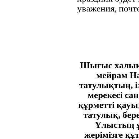
уважения, почт
Шығыс халық
мейрам На
татулықтың, і
мерекесі са
құрметті қау
татулық, бере
Ұлыстың ұл
жерімізге құт