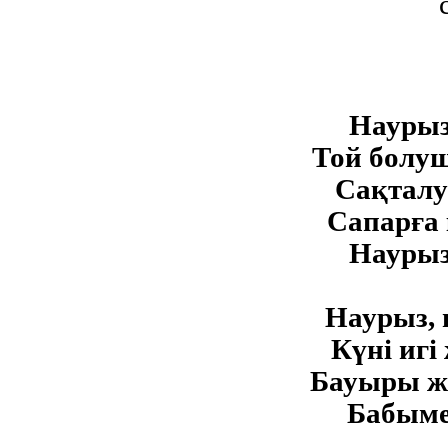
Наурыз
Той болуш
Сақталу
Сапарға 
Наурыз
Наурыз, 
Күні игі 
Бауыры ж
Бабымен