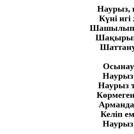
Наурыз, 
Күні игі 
Шашылып 
Шақырып б
Шаттануш
Осынау 
Наурыз 
Наурыз т
Көрмеген
Арманда 
Келіп ем
Наурыз 