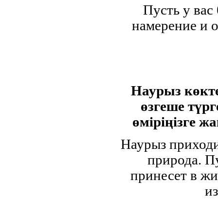
Пусть у вас 
намерение и 
Наурыз көкте
өзгеше түрг
өміріңізге жа
Наурыз приходи
природа. П
принесет в ж
и