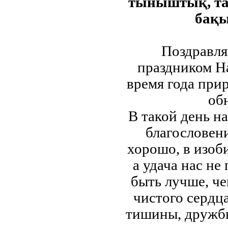
тыныштық, тат
бақы
Поздравля
праздником На
время года прир
об
В такой день н
благословени
хорошо, в изоби
а удача нас не
быть лучше, че
чистого сердц
тишины, дружбы