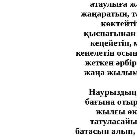
атаулыға жа
жаңаратын, та
көктейт
қыспағынан 
кеңейетін,
кенелетін осы
жеткен әрб
жаңа жылым
Наурыздың 
бағына отыры
жылғы өк
татуласайы
батасын алып, б