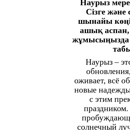
Наурыз мере
Сізге және
шынайы көңі
ашық аспан, 
жұмысыңызда
табы
Наурыз – эт
обновления,
оживает, всё о
новые надежды
с этим пре
праздником.
пробуждающе
солнечный луч