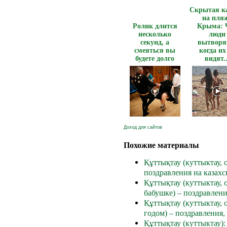
Скрытая к
на пля
Ролик длится
Крыма: 
несколько
люди
секунд, а
вытворя
смеяться вы
когда их
будете долго
видят..
Доход для сайтов
Похожие материалы
Құттықтау (куттыктау, о
поздравления на казахс
Құттықтау (куттыктау, о
бабушке) – поздравлени
Құттықтау (куттыктау, 
годом) – поздравления,
Құттықтау (куттыктау):