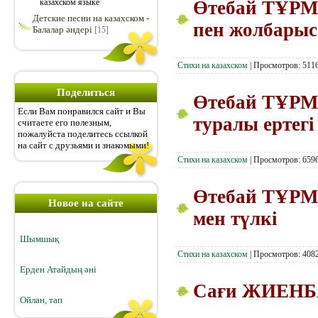
Өтебай ТҰР
казахском языке
Детские песни на казахском -
пен жолбарыс
Балалар әндері
[15]
Стихи на казахском
|
Просмотров:
511
Поделиться
Өтебай ТҰРМ
Если Вам понравился сайт и Вы
туралы ертегі
считаете его полезным,
пожалуйста поделитесь ссылкой
на сайт с друзьями и знакомыми!
Стихи на казахском
|
Просмотров:
659
Өтебай ТҰР
Новое на сайте
мен түлкі
Шымшық
Стихи на казахском
|
Просмотров:
408
Ерден Атайдың әні
Сағи ЖИЕНБА
Ойлан, тап