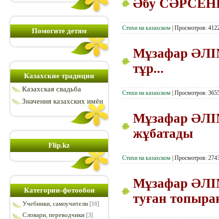
Әбу СӘРСЕНБ
Стихи на казахском
|
Просмотров:
412
Помогите детям
Мұзафар ӘЛІ
тұр...
Казахские традиции
Казахская свадьба
Стихи на казахском
|
Просмотров:
365
Значения казахских имён
Мұзафар ӘЛІ
жұбатады
Flip.kz
Стихи на казахском
|
Просмотров:
274
Мұзафар ӘЛІ
Категории-фотообои
туған топыра
Учебники, самоучители
[16]
Словари, переводчики
[3]