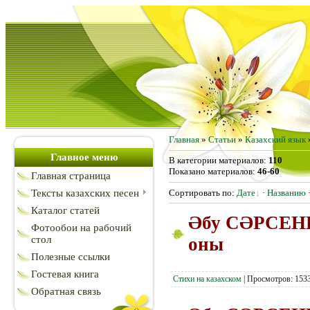
Главная
»
Статьи
»
Казахский язык
Главное меню
В категории материалов
:
110
Показано материалов
:
46-60
Главная страница
Сортировать по
:
Дате
·
Названию
Тексты казахских песен
Каталог статей
Әбу СӘРСЕНБ
Фотообои на рабочий
оны
стол
Полезные ссылки
Гостевая книга
Стихи на казахском
|
Просмотров:
153
Обратная связь