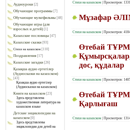
Стихи на казахском
|
Просмотров:
133
Аудиоуроки
[2]
Обучающие программы
[7]
Мұзафар ӘЛ
Обучающие мультфильмы
[48]
Обучающие игры (для
взрослых и детей)
[1]
Стихи на казахском
|
Просмотров:
418
Казахские пословицы
[47]
Казахские сказки
[93]
Өтебай ТҰР
[110]
Стихи на казахском
Құмырсқалар,
Поздравления
[17]
Казахские загадки
[26]
дос, құдалар
Қазақша аудио ертегілер
(Аудиосказки на казахском)
[43]
Стихи на казахском
|
Просмотров:
140
Қазақша аудио ертегілер
(Аудиосказки на казахском)
Өтебай ТҰР
Книги на казахском
[23]
Здесь представлена
Қарлығаш
художественная литература на
казахском языке
Детские энциклопедии на
казахском
[0]
Стихи на казахском
|
Просмотров:
131
Здесь представлены
энциклопедии для детей на