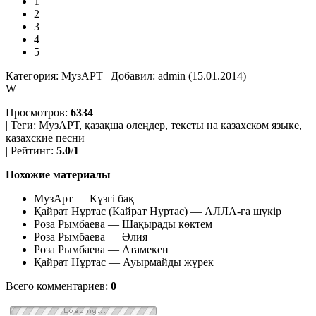
1
2
3
4
5
Категория: МузАРТ | Добавил: admin (15.01.2014)
W
Просмотров:
6334
| Теги:
МузАРТ, қазақша өлеңдер, тексты на казахском языке,
казахские песни
| Рейтинг:
5.0
/
1
Похожие материалы
МузАрт — Күзгі бақ
Қайрат Нұртас (Кайрат Нуртас) — АЛЛА-ға шүкір
Роза Рымбаева — Шақырады көктем
Роза Рымбаева — Әлия
Роза Рымбаева — Атамекен
Қайрат Нұртас — Ауырмайды жүрек
Всего комментариев:
0