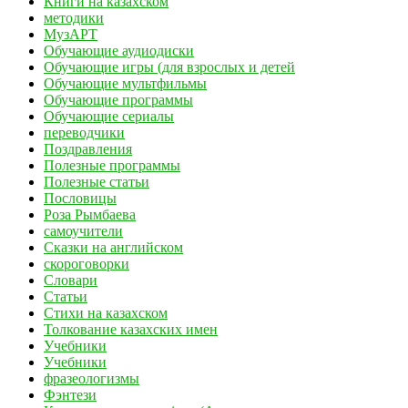
Книги на казахском
методики
МузАРТ
Обучающие аудиодиски
Обучающие игры (для взрослых и детей
Обучающие мультфильмы
Обучающие программы
Обучающие сериалы
переводчики
Поздравления
Полезные программы
Полезные статьи
Пословицы
Роза Рымбаева
самоучители
Сказки на английском
скороговорки
Словари
Статьи
Стихи на казахском
Толкование казахских имен
Учебники
Учебники
фразеологизмы
Фэнтези