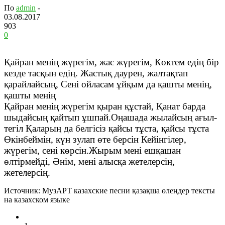
По
admin
-
03.08.2017
903
0
Қайран менің жүрегім, жас жүрегім,
Көктем едің бір
кезде тасқын едің.
Жастық даурен, жалтақтап
қарайлайсың,
Сені ойласам ұйқым да қашты менің,
қашты менің
Қайран менің жүрегім қыран құстай,
Қанат барда
шыдайсың қайтып ұшпай.
Оңашада жылайсың ағыл-
тегіл
Қаларың да белгісіз қайсы тұста, қайсы тұста
Өкінбеймін, күн зулап өте берсін
Кейінгілер,
жүрегім, сені көрсін.
Жырым мені ешқашан
өлтірмейді,
Әнім, мені алысқа жетелерсің,
жетелерсің.
Источник: МузАРТ казахские песни қазақша өлеңдер тексты
на казахском языке