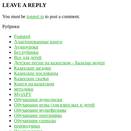
LEAVE A REPLY
You must be
logged in
to post a comment.
Рубрики
Featured
Адаптированные книги
Аудиоуроки
Без рубрики
Все для детей
Детские песни на казахском – Балалар әндері
Казахские загадки
Казахские пословицы
Казахские сказки
Книги на казахском
методики
МузАРТ
Обучающие аудиодиски
Обучающие игры (для взрослых и детей
Обучающие мультфильмы
Обучающие программы
Обучающие сериалы
переводчики