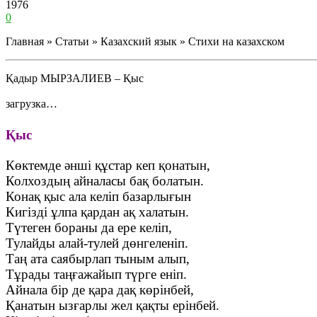
1976
0
Главная » Статьи » Казахский язык » Стихи на казахском
Қадыр МЫРЗАЛИЕВ – Қыс
загрузка…
Қыс
Көктемде әнші құстар кеп қонатын,
Колхоздың айналасы бақ болатын.
Конақ қыс ала келіп базарлығын
Кигізді ұлпа қардан ақ халатын.
Түтеген бораны да ере келіп,
Тулайды алай-тулей дөнгеленіп.
Таң ата саябырлап тыным алып,
Тұрады таңғажайып түрге еніп.
Айнала бір де қара дақ көрінбей,
Қанатын ызғарлы жел қақты ерінбей.