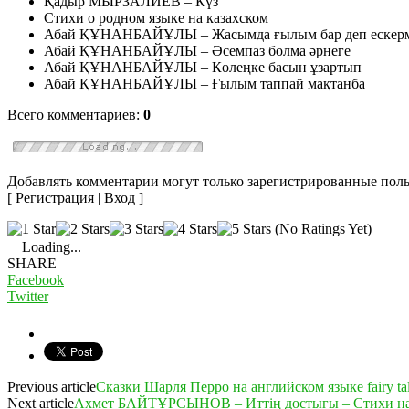
Қадыр МЫРЗАЛИЕВ – Күз
Стихи о родном языке на казахском
Абай ҚҰНАНБАЙҰЛЫ – Жасымда ғылым бар деп ескерм
Абай ҚҰНАНБАЙҰЛЫ – Әсемпаз болма әрнеге
Абай ҚҰНАНБАЙҰЛЫ – Көлеңке басын ұзартып
Абай ҚҰНАНБАЙҰЛЫ – Ғылым таппай мақтанба
Всего комментариев:
0
Добавлять комментарии могут только зарегистрированные поль
[ Регистрация | Вход ]
(No Ratings Yet)
Loading...
SHARE
Facebook
Twitter
Previous article
Сказки Шарля Перро на английском языке fairy tal
Next article
Ахмет БАЙТҰРСЫНОВ – Иттің достығы – Стихи на к