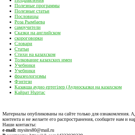
Поздравления
Полезные программы
Полезные статьи
Пословицы
Роза Рымбаева
самоучители
Сказки на английском
скороговорки
Словари
Статьи
Стихи на казахском
Толкование казахских имен
Учебники
Учебники
фразеологизмы
Фэнтези
Қазақша аудио ертегілер (Аудиосказки на казахском
Қайрат Нұртас
Материалы опубликованы на сайте только для ознакомления. Ад
контента и не желаете его распространения, сообщите нам и на
Наши контакты:
e-mail:
mysites80@mail.ru