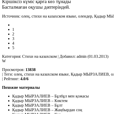
Кіршіксіз күміс қарға көз тұнады
Басталмаған оқушы дәптеріндей.
Источник: олең, стихи на казахском языке, олендер, Қадыр 
1
2
3
4
5
Категория: Стихи на казахском | Добавил: admin (01.03.2013)
W
Просмотров:
13838
| Теги:
олең, стихи на казахском языке, Қадыр МЫРЗАЛИЕВ, ол
| Рейтинг:
4.0
/
6
Похожие материалы
Қадыр МЫРЗАЛИЕВ – Бұлбұл мен қожасы
Қадыр МЫРЗАЛИЕВ – Көктем
Қадыр МЫРЗАЛИЕВ – Бұлт
Қадыр МЫРЗАЛИЕВ – Жаңбырдан соң