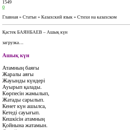
1549
0
Главная » Статьи » Казахский язык » Стихи на казахском
Қастек БАЯНБАЕВ – Ашық күн
загрузка…
Ашық күн
Атамның баяғы
Жаралы аяғы
Жауынды күндері
Ауырып қалады.
Көрпесін жамылып,
Жатады сарылып.
Кенет күн ашылса,
Кетеді сауығып.
Кешкісін атамның
Қойнына жатамын.