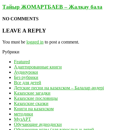
Тайыр ЖОМАРТБАЕВ – Жалқау бала
NO COMMENTS
LEAVE A REPLY
You must be
logged in
to post a comment.
Рубрики
Featured
Адаптированные книги
Аудиоуроки
Без рубрики
Все для детей
Детские песни на казахском – Балалар әндері
Казахские загадки
Казахские пословицы
Казахские сказки
Книги на казахском
методики
МузАРТ
Обучающие аудиодиски
Обучающие игры (для взрослых и детей