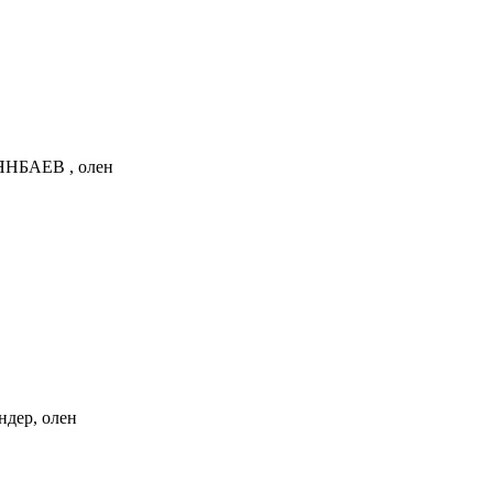
АЯНБАЕВ , олен
ндер, олен