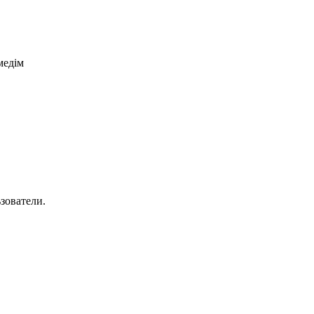
едім
зователи.