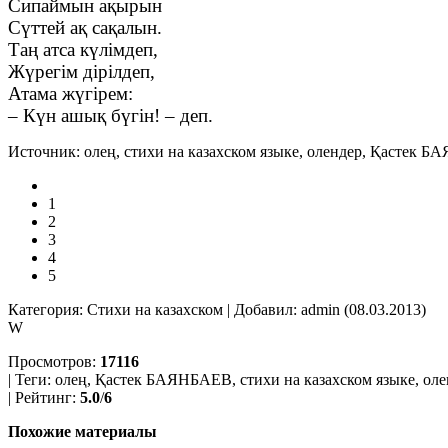
Сипаймын ақырын
Сүттей ақ сақалын.
Таң атса күлімдеп,
Жүрегім дірілдеп,
Атама жүгірем:
– Күн ашық бүгін! – деп.
Источник: олең, стихи на казахском языке, олендер, Қастек Б
1
2
3
4
5
Категория: Стихи на казахском | Добавил: admin (08.03.2013)
W
Просмотров:
17116
| Теги:
олең, Қастек БАЯНБАЕВ, стихи на казахском языке, оле
| Рейтинг:
5.0
/
6
Похожие материалы