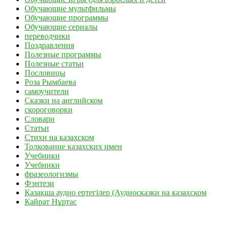
Обучающие мультфильмы
Обучающие программы
Обучающие сериалы
переводчики
Поздравления
Полезные программы
Полезные статьи
Пословицы
Роза Рымбаева
самоучители
Сказки на английском
скороговорки
Словари
Статьи
Стихи на казахском
Толкование казахских имен
Учебники
Учебники
фразеологизмы
Фэнтези
Қазақша аудио ертегілер (Аудиосказки на казахском
Қайрат Нұртас