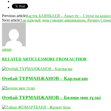
Previous article
Қастек БАЯНБАЕВ – Ақыл тіс – Стихи на казахс
Next article
Так каждый день говорят американцы. Ричард Спие
admin
RELATED ARTICLES
MORE FROM AUTHOR
Өтебай ТҰРМАНЖАНОВ – Қарлығаш
Өтебай ТҰРМАНЖАНОВ – Бөдене мен түлкі