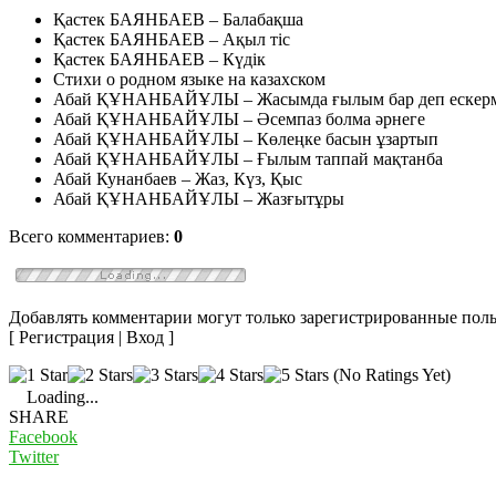
Қастек БАЯНБАЕВ – Балабақша
Қастек БАЯНБАЕВ – Ақыл тіс
Қастек БАЯНБАЕВ – Күдік
Стихи о родном языке на казахском
Абай ҚҰНАНБАЙҰЛЫ – Жасымда ғылым бар деп ескерм
Абай ҚҰНАНБАЙҰЛЫ – Әсемпаз болма әрнеге
Абай ҚҰНАНБАЙҰЛЫ – Көлеңке басын ұзартып
Абай ҚҰНАНБАЙҰЛЫ – Ғылым таппай мақтанба
Абай Кунанбаев – Жаз, Күз, Қыс
Абай ҚҰНАНБАЙҰЛЫ – Жазғытұры
Всего комментариев:
0
Добавлять комментарии могут только зарегистрированные поль
[ Регистрация | Вход ]
(No Ratings Yet)
Loading...
SHARE
Facebook
Twitter