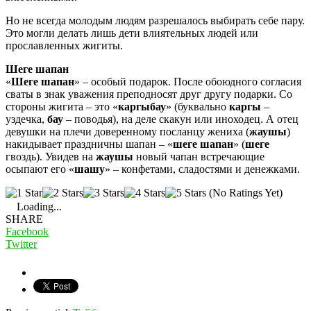
Но не всегда молодым людям разрешалось выбирать себе пару.
Это могли делать лишь дети влиятельных людей или
прославленных жигиты.
Шеге шапан
«
Шеге шапан
» – особый подарок. После обоюдного согласия
сваты в знак уважения преподносят друг другу подарки. Со
стороны жигита – это «
каргыбау
» (буквально
каргы
–
уздечка,
бау
– поводья), на деле скакун или иноходец. А отец
девушки на плечи доверенному посланцу жениха (
жаушы
)
накидывает праздничны шапан – «
шеге шапан
» (
шеге
гвоздь). Увидев на
жаушы
новый чапан встречающие
осыпают его «
шашу
» – конфетами, сладостями и денежками.
(No Ratings Yet)
Loading...
SHARE
Facebook
Twitter