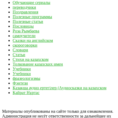
Обучающие сериалы
переводчики
Поздравления
Полезные программы
Полезные статьи
Пословицы
Роза Рымбаева
самоучители
Сказки на английском
скороговорки
Словари
Статьи
Стихи на казахском
Толкование казахских имен
Учебники
Учебники
фразеологизмы
Фэнтези
Қазақша аудио ертегілер (Аудиосказки на казахском
Қайрат Нұртас
Материалы опубликованы на сайте только для ознакомления.
Администрация не несёт ответственности за дальнейшее их