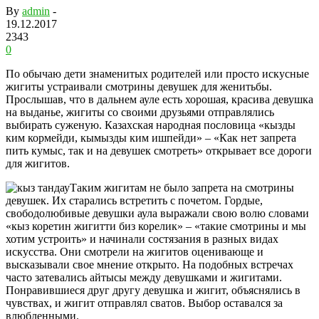
By
admin
-
19.12.2017
2343
0
По обычаю дети знаменитых родителей или просто искусные
жигиты устраивали смотрины девушек для женитьбы.
Прослышав, что в дальнем ауле есть хорошая, красива девушка
на выданье, жигиты со своими друзьями отправлялись
выбирать суженую. Казахская народная пословица «кызды
ким кормейди, кымызды ким ишпейди» – «Как нет запрета
пить кумыс, так и на девушек смотреть» открывает все дороги
для жигитов.
Таким жигитам не было запрета на смотрины
девушек. Их старались встретить с почетом. Гордые,
свободолюбивые девушки аула выражали свою волю словами
«кыз коретин жигитти биз корелик» – «такие смотрины и мы
хотим устроить» и начинали состязания в разных видах
искусства. Они смотрели на жигитов оценивающе и
высказывали свое мнение открыто. На подобных встречах
часто затевались айтысы между девушками и жигитами.
Понравившиеся друг другу девушка и жигит, объяснялись в
чувствах, и жигит отправлял сватов. Выбор оставался за
влюбленными.